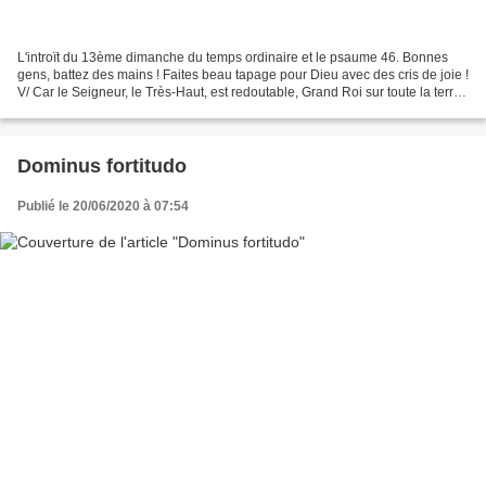
L'introït du 13ème dimanche du temps ordinaire et le psaume 46. Bonnes
gens, battez des mains ! Faites beau tapage pour Dieu avec des cris de joie !
V/ Car le Seigneur, le Très-Haut, est redoutable, Grand Roi sur toute la terre.
(Trad. Frère François...
Dominus fortitudo
Publié le 20/06/2020 à 07:54