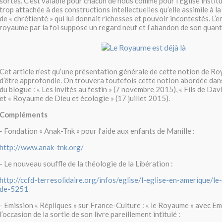
sortes. C’est valable pour chacun de nous comme pour l’Eglise instit
trop attachée à des constructions intellectuelles qu’elle assimile à la
de « chrétienté » qui lui donnait richesses et pouvoir incontestés. L’e
royaume par la foi suppose un regard neuf et l’abandon de son quant 
Cet article n’est qu’une présentation générale de cette notion de R
d’être approfondie. On trouvera toutefois cette notion abordée dans
du blogue : « Les invités au festin » (7 novembre 2015), « Fils de Davi
et « Royaume de Dieu et écologie » (17 juillet 2015).
Compléments
- Fondation « Anak-Tnk » pour l’aide aux enfants de Manille :
http://www.anak-tnk.org/
- Le nouveau souffle de la théologie de la Libération :
http://ccfd-terresolidaire.org/infos/eglise/l-eglise-en-amerique/l
de-5251
- Emission « Répliques » sur France-Culture : « le Royaume » avec E
l’occasion de la sortie de son livre pareillement intitulé :