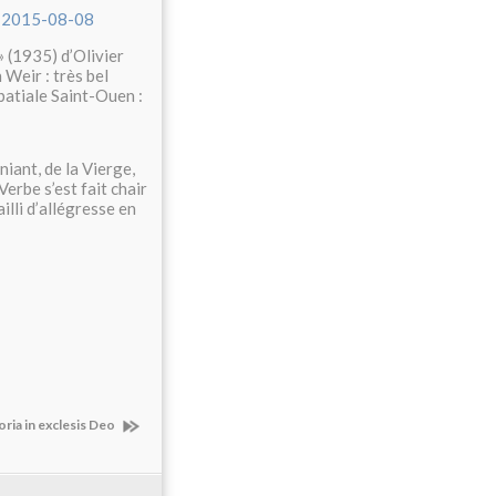
e-2015-08-08
» (1935) d’Olivier
 Weir : très bel
batiale Saint-Ouen :
iant, de la Vierge,
Verbe s’est fait chair
illi d’allégresse en
oria in exclesis Deo