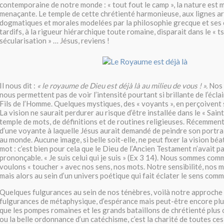
contemporaine de notre monde : « tout fout le camp », la nature est m
menaçante. Le temple de cette chrétienté harmonieuse, aux lignes ar
dogmatiques et morales modelées par la philosophie grecque et se
tardifs, à la rigueur hiérarchique toute romaine, disparait dans le « t
sécularisation » … Jésus, reviens !
Il nous dit :
« le royaume de Dieu est déjà là au milieu de vous ! ».
Nos 
nous permettent pas de voir l’intensité pourtant si brillante de l’écla
Fils de l’Homme. Quelques mystiques, des « voyants », en perçoivent 
La vision ne saurait perdurer au risque d’être installée dans le « Saint
temple de mots, de définitions et de routines religieuses. Récemment,
d’une voyante à laquelle Jésus aurait demandé de peindre son portra
au monde. Aucune image, si belle soit-elle, ne peut fixer la vision bé
mot : c’est bien pour cela que le Dieu de l’Ancien Testament n’avait 
prononçable. « Je suis celui qui je suis » (Ex 3 14). Nous sommes co
voulons « toucher » avec nos sens, nos mots. Notre sensibilité, nos 
mais alors au sein d’un univers poétique qui fait éclater le sens comm
Quelques fulgurances au sein de nos ténèbres, voilà notre approche d
fulgurances de métaphysique, d’espérance mais peut-être encore plus
que les pompes romaines et les grands bataillons de chrétienté plus
ou la belle ordonnance d’un catéchisme, c’est la charité de toutes ce