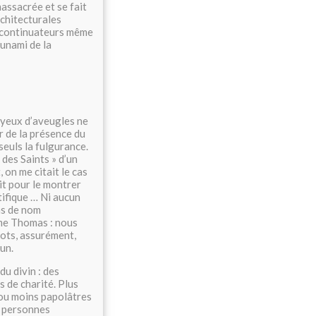
assacrée et se fait
chitecturales
s continuateurs même
sunami de la
yeux d’aveugles ne
ir de la présence du
seuls la fulgurance.
 des Saints » d’un
 on me citait le cas
it pour le montrer
atifique … Ni aucun
pas de nom
mme Thomas : nous
mots, assurément,
un.
u divin : des
 de charité. Plus
 ou moins papolâtres
s personnes