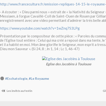
http://www.franceculture.fr/emission-repliques-14-15-le-royaum
- A écouter : « Dieu parmi nous » extrait de « la Nativité du Seigneur 
Messiaen, à l’orgue Cavaillé-Coll de Saint-Ouen de Rouen par Gillian
enregistrement avec une video permettant d’admirer la très belle ab
https://www.youtube.com/watch?v=1wZnq7S3LPg
Présentation par le compositeur de cette pièce : « Paroles du commun
de l’Eglise tout entière : Celui qui ma créé a reposé dans ma tente, le 
et il a habité en moi. Mon âme glorifie le Seigneur, mon esprit a tressa
Dieu mon Sauveur ». (Si 24, 8 ; Jn 1, 14 ; Lc 1, 46-47)
Eglise des Jacobins à Toulouse
,
#Eschatologie
#Le Royaume
Les invités au festin
Gl