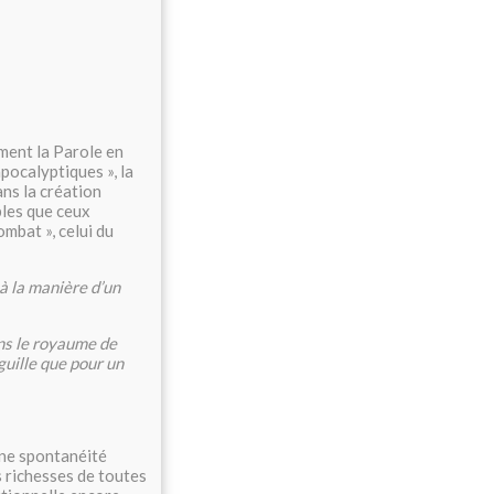
ement la Parole en
pocalyptiques », la
ns la création
bles que ceux
ombat », celui du
 à la manière d’un
ans le royaume de
guille que pour un
une spontanéité
s richesses de toutes