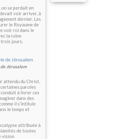
 on se perdait en
evait voir arriver, à
jugement dernier. Les
aurer le Royaume de
e voir roi dans le
ec la ruine
trois jours,
e de Jérusalem
r attendu du Christ,
 certaines paroles
 conduit à livrer ces
imaginer dans des
omme il s’intitule
ans le temps et
pocalypse attribuée à
calamités de toutes
e vision