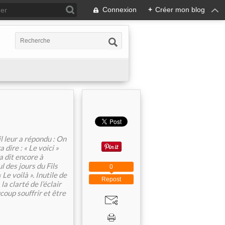
Connexion
+
Créer mon blog
l leur a répondu : On
dire : « Le voici »
 a dit encore à
l des jours du Fils
0
Le voilà ». Inutile de
Repost
la clarté de l’éclair
ucoup souffrir et être