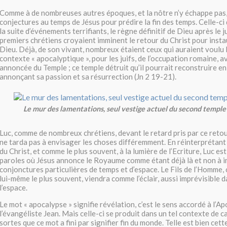
Comme à de nombreuses autres époques, et la nôtre n’y échappe pas,
conjectures au temps de Jésus pour prédire la fin des temps. Celle-ci d
la suite d’événements terrifiants, le règne définitif de Dieu après le 
premiers chrétiens croyaient imminent le retour du Christ pour inst
Dieu. Déjà, de son vivant, nombreux étaient ceux qui auraient voulu l
contexte « apocalyptique », pour les juifs, de l’occupation romaine, av
annoncée du Temple ; ce temple détruit qu’il pourrait reconstruire en 
annonçant sa passion et sa résurrection (Jn 2 19-21).
Le mur des lamentations, seul vestige actuel du second templ
Luc, comme de nombreux chrétiens, devant le retard pris par ce retou
ne tarda pas à envisager les choses différemment. En réinterprétant
du Christ, et comme le plus souvent, à la lumière de l’Ecriture, Luc est
paroles où Jésus annonce le Royaume comme étant déjà là et non à 
conjonctures particulières de temps et d’espace. Le Fils de l’Homme, c
lui-même le plus souvent, viendra comme l’éclair, aussi imprévisible d
l’espace.
Le mot « apocalypse » signifie révélation, c’est le sens accordé à l’A
l’évangéliste Jean. Mais celle-ci se produit dans un tel contexte de 
sortes que ce mot a fini par signifier fin du monde. Telle est bien cett