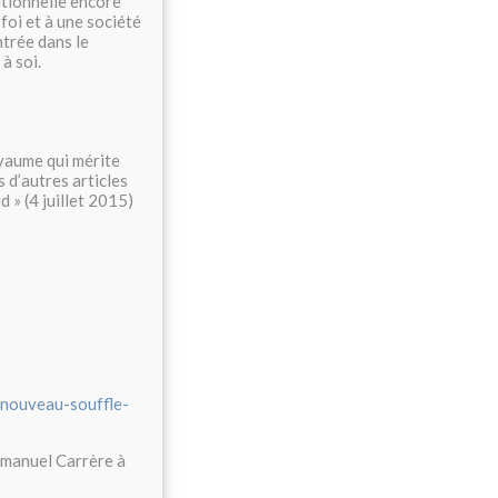
utionnelle encore
 foi et à une société
ntrée dans le
à soi.
oyaume qui mérite
 d’autres articles
d » (4 juillet 2015)
e-nouveau-souffle-
mmanuel Carrère à