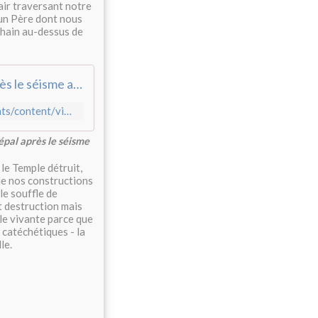
lair traversant notre
e un Père dont nous
ochain au-dessus de
Vidéo : 6 mois après le séisme au Népal
http://www.actioncontrelafaim.org/fr/espace-jeunes-enseignants/content/video-6-mois-apres-le-seisme-au-nepal
épal après le séisme
 le Temple détruit,
 de nos constructions
le souffle de
t destruction mais
le vivante parce que
 catéchétiques - la
le.