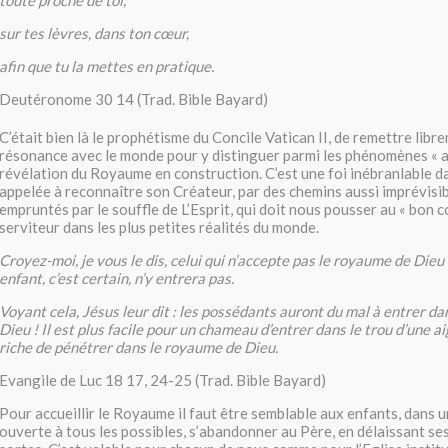
sur tes lèvres, dans ton cœur,
afin que tu la mettes en pratique.
Deutéronome 30 14 (Trad. Bible Bayard)
C’était bien là le prophétisme du Concile Vatican II, de remettre libr
résonance avec le monde pour y distinguer parmi les phénomènes « a
révélation du Royaume en construction. C’est une foi inébranlable da
appelée à reconnaître son Créateur, par des chemins aussi imprévisi
empruntés par le souffle de L’Esprit, qui doit nous pousser au « bon c
serviteur dans les plus petites réalités du monde.
Croyez-moi, je vous le dis, celui qui n’accepte pas le royaume de Dieu
enfant, c’est certain, n’y entrera pas.
Voyant cela, Jésus leur dit : les possédants auront du mal à entrer d
Dieu ! Il est plus facile pour un chameau d’entrer dans le trou d’une ai
riche de pénétrer dans le royaume de Dieu.
Evangile de Luc 18 17, 24-25 (Trad. Bible Bayard)
Pour accueillir le Royaume il faut être semblable aux enfants, dans 
ouverte à tous les possibles, s’abandonner au Père, en délaissant se