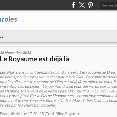
aroles
ct
18 Novembre 2015
Le Royaume est déjà là
Les pharisiens lui ont demandé quand arriverait le royaume de Dieu, i
ne peut spéculer sur la venue du royaume de Dieu. Personne ne pourra 
ou « le voilà », car le royaume de Dieu est déjà là, au milieu de vous. Il
l’intention des disciples : Le jour viendra où vous désirerez voir un seu
de l’homme. Mais vous ne le verrez pas. On vous dira : « Le voici » ou « 
vous y précipiter. Car le Fils de l’homme sera, en son jour, semblable à 
illuminant le ciel d’une extrémité à l’autre. Mais d’abord il devra bea
rejeté par la génération actuelle.
Evangile de Luc 17 20-25 (Trad. Bible Bayard)