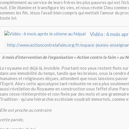
complètement au service de leurs frères les plus pauvres qui est l’éc
nuit. Elle illumine et transfigure les vies, et nous révèle Dieu comm
sommes les fils. Jésus l’avait bien compris qui mettait l’amour du pr
toute loi.
6 mois d’intervention de l’organisation « Action contre la faim » au N
Le royaume est déjà là, invisible. Pourtant nos yeux restent fixés sur
dans une immobilité du temps, tandis que les braises, sous la cendre
humaines et religieuses déçues, attendent que nous laissions passer 
l’Esprit. Alors cette apocalypse tant redoutée ne sera plus seulemen
aussi révélation du Royaume en construction sous l’effet d’une Paro
sans cesse réinterprétée et non fixée par des mots et une grammaire
Tradition - qu’une hiérarchie ecclésiale voudrait immortels, comme el
Elle est proche au contraire
cette parole,
toute proche de toi,