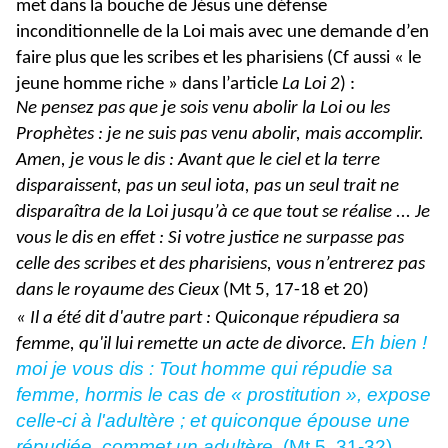
met dans la bouche de Jésus une défense
inconditionnelle de la Loi mais avec une demande d’en
faire plus que les scribes et les pharisiens (Cf aussi « le
jeune homme riche » dans l’article
La Loi 2
) :
Ne pensez pas que je sois venu abolir la Loi ou les
Prophètes : je ne suis pas venu abolir, mais accomplir.
Amen, je vous le dis : Avant que le ciel et la terre
disparaissent, pas un seul iota, pas un seul trait ne
disparaîtra de la Loi jusqu’à ce que tout se réalise ... Je
vous le dis en effet : Si votre justice ne surpasse pas
celle des scribes et des pharisiens, vous n’entrerez pas
dans le royaume des Cieux
(Mt 5, 17-18 et 20)
« Il a été dit d'autre part : Quiconque répudiera sa
Eh bien !
femme, qu'il lui remette un acte de divorce.
moi je vous dis : Tout homme qui répudie sa
femme, hormis le cas de « prostitution », expose
celle-ci à l'adultère ; et quiconque épouse une
répudiée, commet un adultère.
(Mt 5, 31-32)