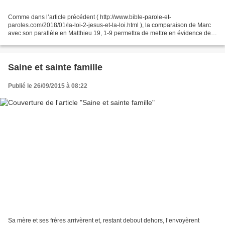
Comme dans l’article précédent ( http://www.bible-parole-et-
paroles.com/2018/01/la-loi-2-jesus-et-la-loi.html ), la comparaison de Marc
avec son parallèle en Matthieu 19, 1-9 permettra de mettre en évidence des
différences sensibles sur le plan théologique....
Saine et sainte famille
Publié le 26/09/2015 à 08:22
Sa mère et ses frères arrivèrent et, restant debout dehors, l’envoyèrent