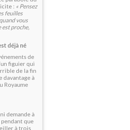
icite :
« Pensez
s feuilles
 quand vous
e est proche,
st déjà né
événements de
un figuier qui
rrible de la fin
se davantage à
 du Royaume
mani demande à
er pendant que
eiller à trois