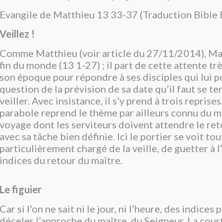
Evangile de Matthieu 13 33-37 (Traduction Bible 
Veillez !
Comme Matthieu (voir article du 27/11/2014), Ma
fin du monde (13 1-27) ; il part de cette attente tr
son époque pour répondre à ses disciples qui lui p
question de la prévision de sa date qu’il faut se ten
veiller. Avec insistance, il s’y prend à trois reprise
parabole reprend le thème par ailleurs connu du ma
voyage dont les serviteurs doivent attendre le ret
avec sa tâche bien définie. Ici le portier se voit tou
particulièrement chargé de la veille, de guetter à l
indices du retour du maître.
Le figuier
Car si l’on ne sait ni le jour, ni l’heure, des indice
déceler l’approche du maître, du Seigneur. La cou