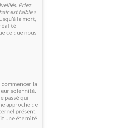
veillés. Priez
air est faible »
usqu’à la mort,
réalité
ue ce que nous
de commencer la
leur solennité.
le passé qui
 une approche de
ternel présent,
ait une éternité