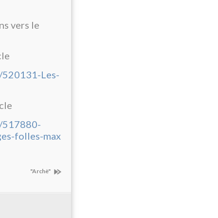
ns vers le
cle
13/520131-Les-
cle
20/517880-
ges-folles-max
"Archè"