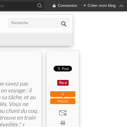
Connexion
+
Créer mon blog
ne savez pas
n voyage : il
0
 sa tâche, et au
Repost
llés. Vous ne
 au chant du coq,
 trouve en train
veillés ! »