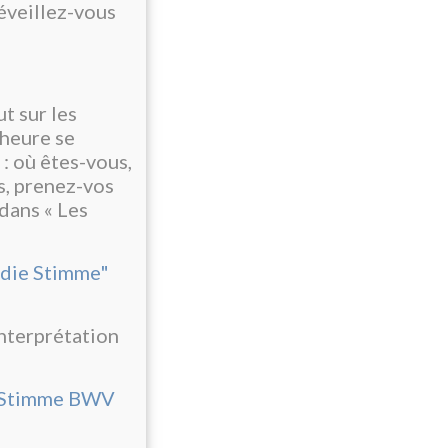
éveillez-vous
ut sur les
 heure se
 : où êtes-vous,
us, prenez-vos
 dans « Les
 die Stimme"
interprétation
ie Stimme BWV