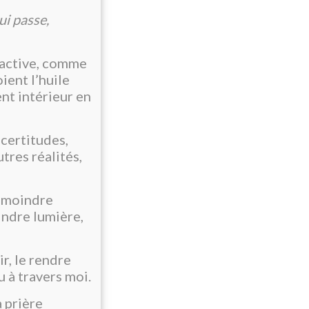
ui passe,
e active, comme
ient l’huile
nt intérieur en
 certitudes,
utres réalités,
la moindre
oindre lumière,
r, le rendre
 à travers moi.
a prière