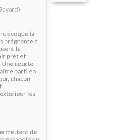
Bayard)
rc évoque la
ès prégnante à
osent la
ir prêt et
s. Une courte
ître parti en
our, chacun
t
’extérieur les
s permettent de
rte parabole du