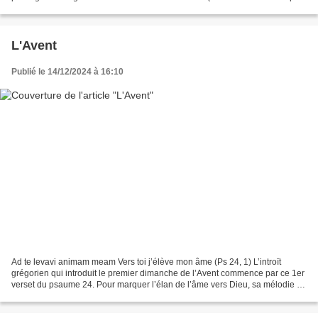
ordinaire, année C) : « Il leur dit...
L'Avent
Publié le 14/12/2024 à 16:10
Ad te levavi animam meam Vers toi j’élève mon âme (Ps 24, 1) L’introït
grégorien qui introduit le premier dimanche de l’Avent commence par ce 1er
verset du psaume 24. Pour marquer l’élan de l’âme vers Dieu, sa mélodie va
rebondir en plusieurs détentes....