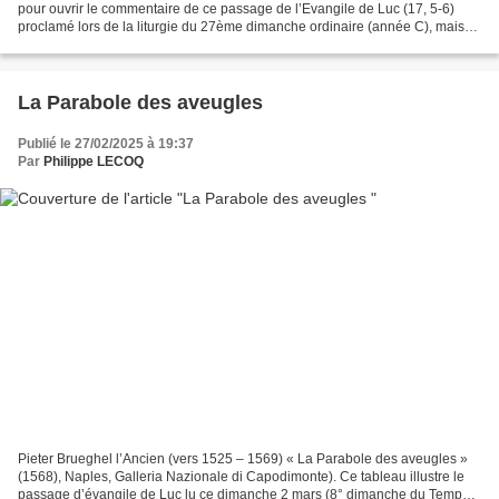
pour ouvrir le commentaire de ce passage de l’Evangile de Luc (17, 5-6)
proclamé lors de la liturgie du 27ème dimanche ordinaire (année C), mais
nous verrons que ce rapprochement n’est...
La Parabole des aveugles
Publié le 27/02/2025 à 19:37
Par
Philippe LECOQ
Pieter Brueghel l’Ancien (vers 1525 – 1569) « La Parabole des aveugles »
(1568), Naples, Galleria Nazionale di Capodimonte). Ce tableau illustre le
passage d’évangile de Luc lu ce dimanche 2 mars (8° dimanche du Temps