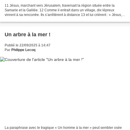
11 Jésus, marchant vers Jérusalem, traversait la région située entre la
Samarie et la Galilée. 12 Comme il entrait dans un village, dix lépreux
vinrent à sa rencontre. Ils s’arrêtèrent à distance 13 et lui crièrent : « Jésus,
maître, prends pitié de nous....
Un arbre à la mer !
Publié le 22/09/2025 à 14:47
Par
Philippe Lecoq
La paraphrase avec le tragique « Un homme à la mer » peut sembler osée